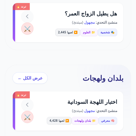
ترند 🔥
هل يطيل الزواج العمر؟
منشئ التحدي:
مجهول
(مبتدئ)
⚔️
🎭 شخصية
📁 العلوم
▶️ لعبها 2,445
بلدان ولهجات
عرض الكل ←
ترند 🔥
اختبار اللهجة السودانية
منشئ التحدي:
مجهول
(مبتدئ)
⚔️
🧠 معرفي
📁 بلدان ولهجات
▶️ لعبها 4,428