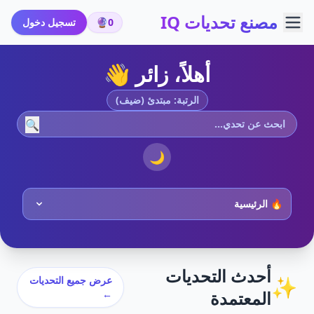
مصنع تحديات IQ
0
🔮
تسجيل دخول
أهلاً، زائر 👋
الرتبة: مبتدئ (ضيف)
🔍
🌙
أحدث التحديات
✨
عرض جميع التحديات
المعتمدة
←