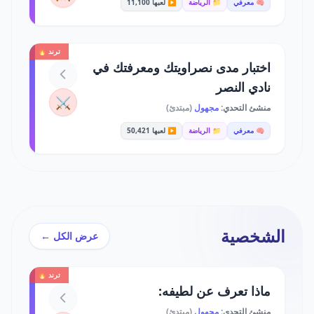
🧠 معرفي
📁 الرياضة
▶️ لعبها 11,100
ترند 🔥
اختبار مدى نصراويتك ومعرفتك في
نادي النصر
⚔️
منشئ التحدي:
مجهول
(مبتدئ)
🧠 معرفي
📁 الرياضة
▶️ لعبها 50,421
الشخصية
عرض الكل ←
ترند 🔥
ماذا تعرف عن لطيفه:
منشئ التحدي:
مجهول
(مبتدئ)