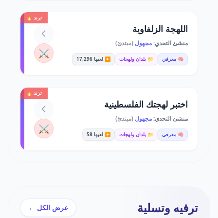
ترند 🔥
اللهجة الزلفاوية
منشئ التحدي:
مجهول
(مبتدئ)
⚔️
🧠 معرفي
📁 بلدان ولهجات
▶️ لعبها 17,296
ترند 🔥
اختبر لهجتك الفلسطينية
منشئ التحدي:
مجهول
(مبتدئ)
⚔️
🧠 معرفي
📁 بلدان ولهجات
▶️ لعبها 58
ترفيه وتسلية
عرض الكل ←