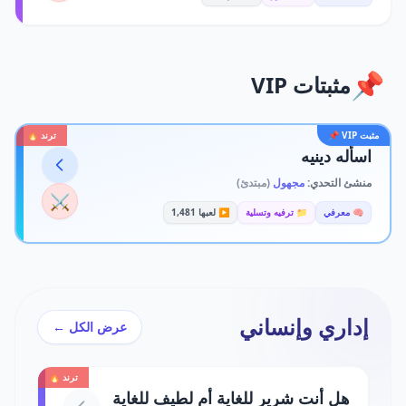
📌
مثبتات VIP
مثبت VIP 📌
ترند 🔥
اسأله دينيه
منشئ التحدي:
مجهول
(مبتدئ)
⚔️
🧠 معرفي
📁 ترفيه وتسلية
▶️ لعبها 1,481
إداري وإنساني
عرض الكل ←
ترند 🔥
هل أنت شرير للغاية أم لطيف للغاية