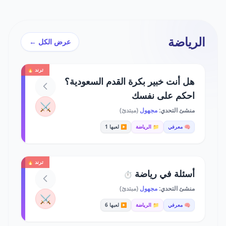
الرياضة
عرض الكل ←
ترند 🔥
هل أنت خبير بكرة القدم السعودية؟
احكم على نفسك
⚔️
منشئ التحدي:
مجهول
(مبتدئ)
🧠 معرفي
📁 الرياضة
▶️ لعبها 1
ترند 🔥
أسئلة في رياضة
⏱️
منشئ التحدي:
مجهول
(مبتدئ)
⚔️
🧠 معرفي
📁 الرياضة
▶️ لعبها 6