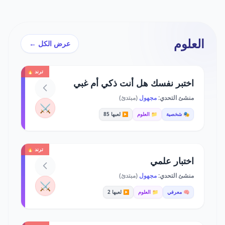
العلوم
عرض الكل ←
ترند 🔥
اختبر نفسك هل أنت ذكي أم غبي
منشئ التحدي:
مجهول
(مبتدئ)
⚔️
🎭 شخصية
📁 العلوم
▶️ لعبها 85
ترند 🔥
اختبار علمي
منشئ التحدي:
مجهول
(مبتدئ)
⚔️
🧠 معرفي
📁 العلوم
▶️ لعبها 2