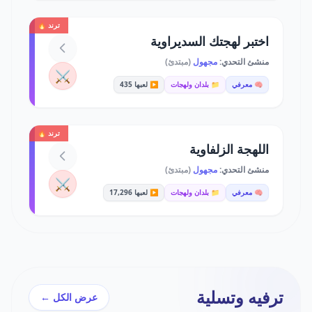
ترند 🔥
اختبر لهجتك السديراوية
منشئ التحدي:
مجهول
(مبتدئ)
⚔️
🧠 معرفي
📁 بلدان ولهجات
▶️ لعبها 435
ترند 🔥
اللهجة الزلفاوية
منشئ التحدي:
مجهول
(مبتدئ)
⚔️
🧠 معرفي
📁 بلدان ولهجات
▶️ لعبها 17,296
ترفيه وتسلية
عرض الكل ←