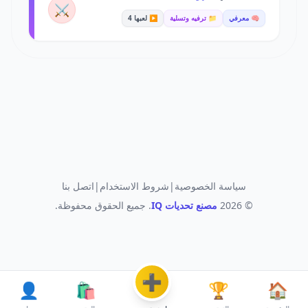
⚔️
🧠 معرفي
📁 ترفيه وتسلية
▶️ لعبها 4
سياسة الخصوصية
|
شروط الاستخدام
|
اتصل بنا
© 2026
مصنع تحديات IQ
. جميع الحقوق محفوظة.
➕
👤
🛍️
🏆
🏠