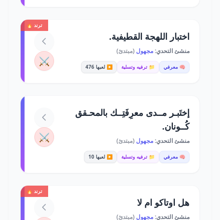
ترند 🔥
اختبار اللهجة القطيفية.
منشئ التحدي:
مجهول
(مبتدئ)
⚔️
🧠 معرفي
📁 ترفيه وتسلية
▶️ لعبها 476
إختَبـر مــدى معرِفَتِــك بالمحـقق
كُــونان.
⚔️
منشئ التحدي:
مجهول
(مبتدئ)
🧠 معرفي
📁 ترفيه وتسلية
▶️ لعبها 10
ترند 🔥
هل اوتاكو ام لا
منشئ التحدي:
مجهول
(مبتدئ)