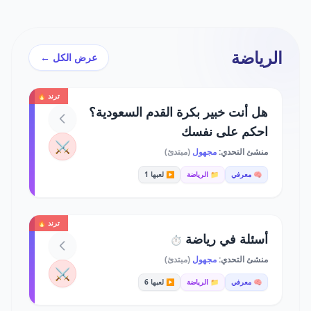
الرياضة
عرض الكل ←
ترند 🔥
هل أنت خبير بكرة القدم السعودية؟
احكم على نفسك
⚔️
منشئ التحدي:
مجهول
(مبتدئ)
🧠 معرفي
📁 الرياضة
▶️ لعبها 1
ترند 🔥
أسئلة في رياضة
⏱️
منشئ التحدي:
مجهول
(مبتدئ)
⚔️
🧠 معرفي
📁 الرياضة
▶️ لعبها 6