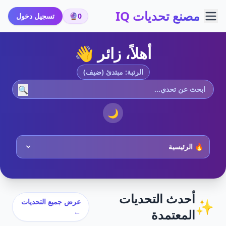
مصنع تحديات IQ
0
🔮
تسجيل دخول
أهلاً، زائر 👋
الرتبة: مبتدئ (ضيف)
🔍
🌙
أحدث التحديات
✨
عرض جميع التحديات
المعتمدة
←