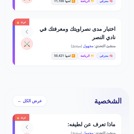
🧠 معرفي
📁 الرياضة
▶️ لعبها 11,100
ترند 🔥
اختبار مدى نصراويتك ومعرفتك في
نادي النصر
⚔️
منشئ التحدي:
مجهول
(مبتدئ)
🧠 معرفي
📁 الرياضة
▶️ لعبها 50,421
الشخصية
عرض الكل ←
ترند 🔥
ماذا تعرف عن لطيفه:
منشئ التحدي:
مجهول
(مبتدئ)