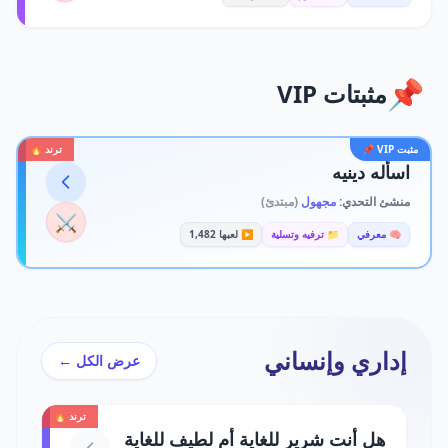
📌
مثبتات VIP
مثبت VIP 📌
ترند 🔥
اسأله دينيه
منشئ التحدي:
مجهول
(مبتدئ)
⚔️
🧠 معرفي
📁 ترفيه وتسلية
▶️ لعبها 1,482
إداري وإنساني
عرض الكل ←
ترند 🔥
هل أنت شرير للغاية أم لطيف للغاية