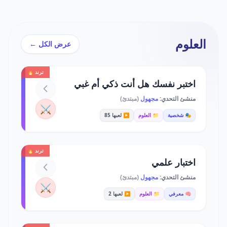
العلوم
عرض الكل ←
ترند 🔥
اختبر نفسك هل أنت ذكي أم غبي
منشئ التحدي:
مجهول
(مبتدئ)
⚔️
🎭 شخصية
📁 العلوم
▶️ لعبها 85
ترند 🔥
اختبار علمي
منشئ التحدي:
مجهول
(مبتدئ)
⚔️
🧠 معرفي
📁 العلوم
▶️ لعبها 2