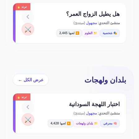
ترند 🔥
هل يطيل الزواج العمر؟
منشئ التحدي:
مجهول
(مبتدئ)
⚔️
🎭 شخصية
📁 العلوم
▶️ لعبها 2,445
بلدان ولهجات
عرض الكل ←
ترند 🔥
اختبار اللهجة السودانية
منشئ التحدي:
مجهول
(مبتدئ)
⚔️
🧠 معرفي
📁 بلدان ولهجات
▶️ لعبها 4,428