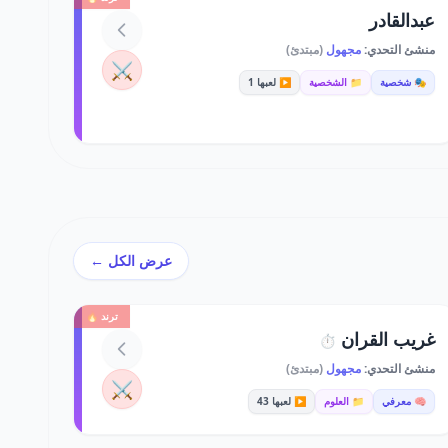
عبدالقادر
منشئ التحدي:
مجهول
(مبتدئ)
⚔️
🎭 شخصية
📁 الشخصية
▶️ لعبها 1
عرض الكل ←
ترند 🔥
غريب القران
⏱️
منشئ التحدي:
مجهول
(مبتدئ)
⚔️
🧠 معرفي
📁 العلوم
▶️ لعبها 43