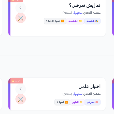
قد إيش تعرفني؟
منشئ التحدي:
مجهول
(مبتدئ)
⚔️
🎭 شخصية
📁 الشخصية
▶️ لعبها 14,345
ترند 🔥
اختبار علمي
منشئ التحدي:
مجهول
(مبتدئ)
⚔️
🧠 معرفي
📁 العلوم
▶️ لعبها 2