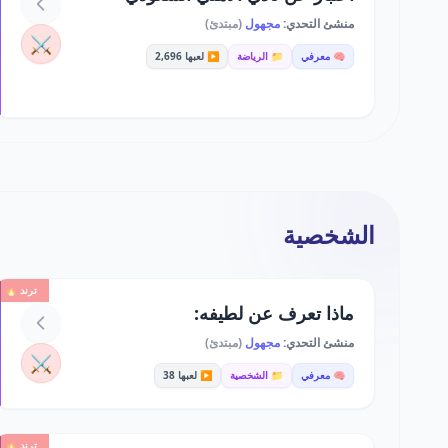
منشئ التحدي:
مجهول
(مبتدئ)
⚔️
🧠 معرفي
📁 الرياضة
▶️ لعبها 2,696
الشخصية
ترند 🔥
ماذا تعرف عن لطيفه:
منشئ التحدي:
مجهول
(مبتدئ)
⚔️
🧠 معرفي
📁 الشخصية
▶️ لعبها 38
ترند 🔥