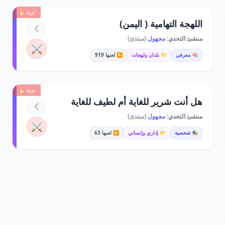
ترند 🔥
اللهجة التهامية ( اليمن)
منشئ التحدي:
مجهول
(مبتدئ)
⚔️
🧠 معرفي
📁 بلدان ولهجات
▶️ لعبها 919
ترند 🔥
هل أنت شرير للغاية أم لطيف للغاية
منشئ التحدي:
مجهول
(مبتدئ)
⚔️
🎭 شخصية
📁 إداري وإنساني
▶️ لعبها 63