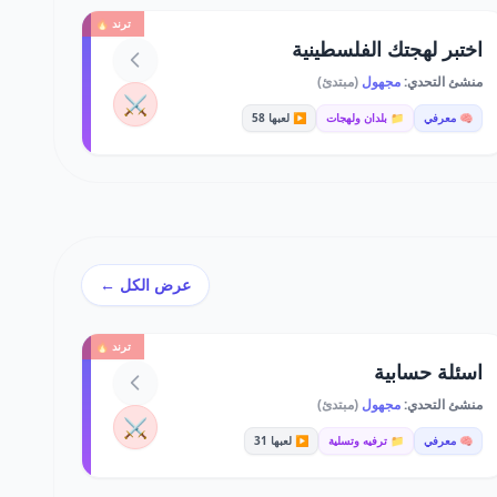
ترند 🔥
اختبر لهجتك الفلسطينية
منشئ التحدي:
مجهول
(مبتدئ)
⚔️
🧠 معرفي
📁 بلدان ولهجات
▶️ لعبها 58
عرض الكل ←
ترند 🔥
اسئلة حسابية
منشئ التحدي:
مجهول
(مبتدئ)
⚔️
🧠 معرفي
📁 ترفيه وتسلية
▶️ لعبها 31