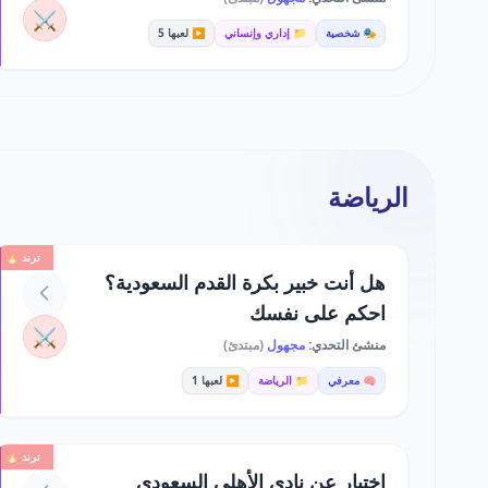
⚔️
🎭 شخصية
📁 إداري وإنساني
▶️ لعبها 5
الرياضة
ترند 🔥
هل أنت خبير بكرة القدم السعودية؟
احكم على نفسك
⚔️
منشئ التحدي:
مجهول
(مبتدئ)
🧠 معرفي
📁 الرياضة
▶️ لعبها 1
ترند 🔥
اختبار عن نادي الأهلي السعودي