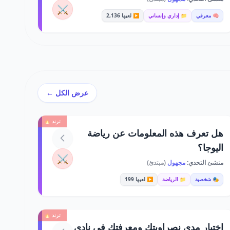
⚔️
🧠 معرفي
📁 إداري وإنساني
▶️ لعبها 2,136
عرض الكل ←
ترند 🔥
هل تعرف هذه المعلومات عن رياضة
اليوجا؟
⚔️
منشئ التحدي:
مجهول
(مبتدئ)
🎭 شخصية
📁 الرياضة
▶️ لعبها 199
ترند 🔥
اختبار مدى نصراويتك ومعرفتك في نادي