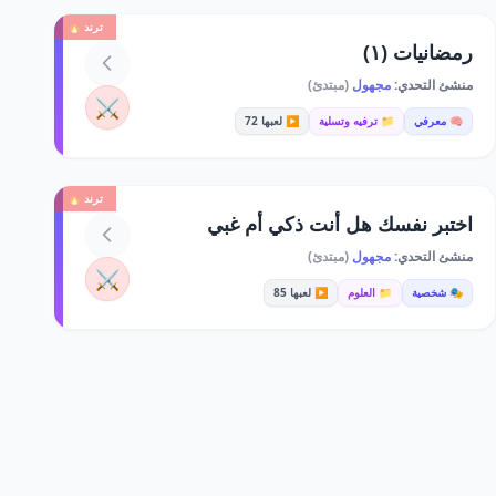
ترند 🔥
رمضانيات (١)
منشئ التحدي:
مجهول
(مبتدئ)
⚔️
🧠 معرفي
📁 ترفيه وتسلية
▶️ لعبها 72
ترند 🔥
اختبر نفسك هل أنت ذكي أم غبي
منشئ التحدي:
مجهول
(مبتدئ)
⚔️
🎭 شخصية
📁 العلوم
▶️ لعبها 85