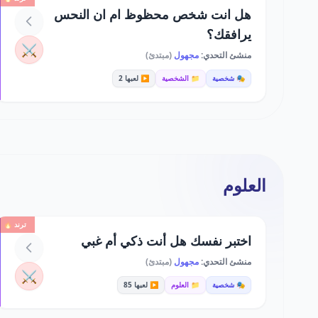
هل انت شخص محظوظ ام ان النحس
يرافقك؟
⚔️
منشئ التحدي:
مجهول
(مبتدئ)
🎭 شخصية
📁 الشخصية
▶️ لعبها 2
العلوم
ترند 🔥
اختبر نفسك هل أنت ذكي أم غبي
منشئ التحدي:
مجهول
(مبتدئ)
⚔️
🎭 شخصية
📁 العلوم
▶️ لعبها 85