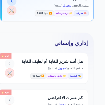
منشئ التحدي:
مجهول
(مبتدئ)
⚔️
🧠 معرفي
📁 ترفيه وتسلية
▶️ لعبها 1,481
إداري وإنساني
ترند 🔥
هل أنت شرير للغاية أم لطيف للغاية
منشئ التحدي:
مجهول
(مبتدئ)
⚔️
🎭 شخصية
📁 إداري وإنساني
▶️ لعبها 63
ترند 🔥
كم عمرك الافتراضي
منشئ التحدي:
مجهول
(مبتدئ)