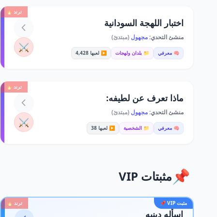
ترند 🔥
اختبار اللهجة السودانية
منشئ التحدي:
مجهول
(مبتدئ)
⚔️
🧠 معرفي
📁 بلدان ولهجات
▶️ لعبها 4,428
ترند 🔥
ماذا تعرف عن لطيفه:
منشئ التحدي:
مجهول
(مبتدئ)
⚔️
🧠 معرفي
📁 الشخصية
▶️ لعبها 38
📌
مثبتات VIP
مثبت VIP 📌
ترند 🔥
اسأله دينيه