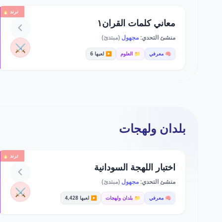
ترند 🔥
معاني كلمات القران١
منشئ التحدي:
مجهول
(مبتدئ)
⚔️
🧠 معرفي
📁 العلوم
▶️ لعبها 6
بلدان ولهجات
ترند 🔥
اختبار اللهجة السودانية
منشئ التحدي:
مجهول
(مبتدئ)
⚔️
🧠 معرفي
📁 بلدان ولهجات
▶️ لعبها 4,428