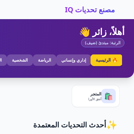
مصنع تحديات IQ
أهلاً، زائر 👋
الرتبة: مبتدئ (ضيف)
🔥 الرئيسية
إداري وإنساني
الرياضة
الشخصية
ا
المتجر
🛍️
أنفق الأورا
✨
أحدث التحديات المعتمدة