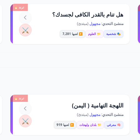
ترند 🔥
هل تنام بالقدر الكافى لجسدك؟
منشئ التحدي:
مجهول
(مبتدئ)
⚔️
🎭 شخصية
📁 العلوم
▶️ لعبها 7,281
ترند 🔥
اللهجة التهامية ( اليمن)
منشئ التحدي:
مجهول
(مبتدئ)
⚔️
🧠 معرفي
📁 بلدان ولهجات
▶️ لعبها 919