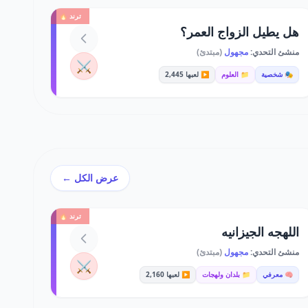
ترند 🔥
هل يطيل الزواج العمر؟
منشئ التحدي:
مجهول
(مبتدئ)
⚔️
🎭 شخصية
📁 العلوم
▶️ لعبها 2,445
عرض الكل ←
ترند 🔥
اللهجه الجيزانيه
منشئ التحدي:
مجهول
(مبتدئ)
⚔️
🧠 معرفي
📁 بلدان ولهجات
▶️ لعبها 2,160