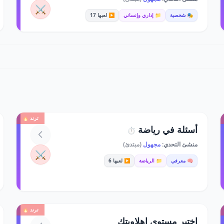
⚔️
🎭 شخصية
📁 إداري وإنساني
▶️ لعبها 17
ترند 🔥
أسئلة في رياضة
⏱️
منشئ التحدي:
مجهول
(مبتدئ)
⚔️
🧠 معرفي
📁 الرياضة
▶️ لعبها 6
ترند 🔥
اختبر مستوى اهلاويتك