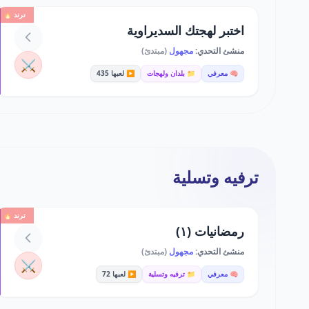
ترند 🔥
اختبر لهجتك السديراوية
منشئ التحدي:
مجهول
(مبتدئ)
⚔️
🧠 معرفي
📁 بلدان ولهجات
▶️ لعبها 435
ترفيه وتسلية
ترند 🔥
رمضانيات (١)
منشئ التحدي:
مجهول
(مبتدئ)
⚔️
🧠 معرفي
📁 ترفيه وتسلية
▶️ لعبها 72