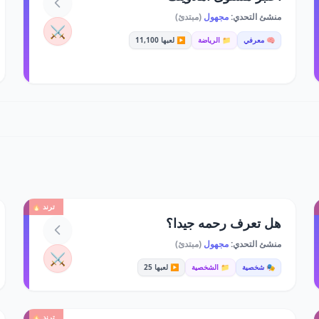
منشئ التحدي:
مجهول
(مبتدئ)
⚔️
🧠 معرفي
📁 الرياضة
▶️ لعبها 11,100
ترند 🔥
هل تعرف رحمه جيدا؟
منشئ التحدي:
مجهول
(مبتدئ)
⚔️
🎭 شخصية
📁 الشخصية
▶️ لعبها 25
ترند 🔥