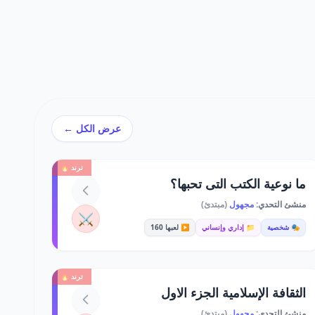
عرض الكل ←
ترند 🔥
ما نوعية الكتب التى تحبها؟
منشئ التحدي:
مجهول
(مبتدئ)
⚔️
🎭 شخصية
📁 إداري وإنساني
▶️ لعبها 160
ترند 🔥
الثقافة الإسلامية الجزء الاول
منشئ التحدي:
مجهول
(مبتدئ)