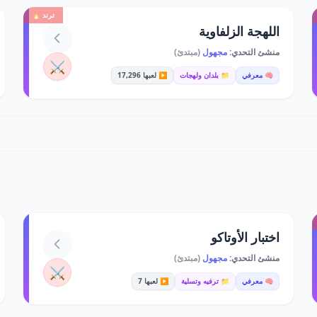
ترند 🔥
اللهجة الزلفاوية
منشئ التحدي:
مجهول
(مبتدئ)
⚔️
🧠 معرفي
📁 بلدان ولهجات
▶️ لعبها 17,296
اختبار الأوتاكو
منشئ التحدي:
مجهول
(مبتدئ)
⚔️
🧠 معرفي
📁 ترفيه وتسلية
▶️ لعبها 7