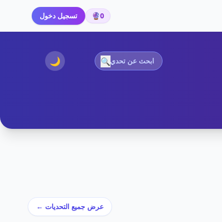
0
🔮
تسجيل دخول
🌙
🔍
عرض جميع التحديات ←