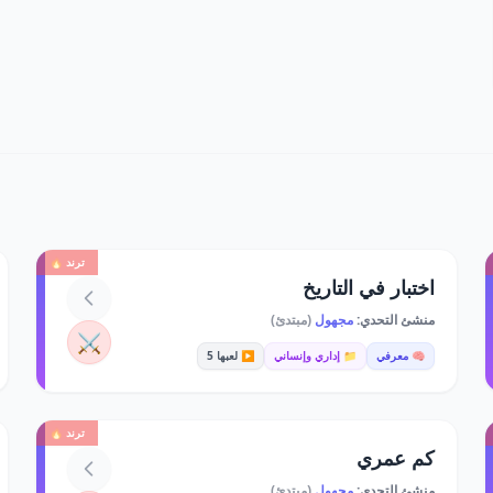
ترند 🔥
اختبار في التاريخ
منشئ التحدي:
مجهول
(مبتدئ)
⚔️
🧠 معرفي
📁 إداري وإنساني
▶️ لعبها 5
ترند 🔥
كم عمري
منشئ التحدي:
مجهول
(مبتدئ)