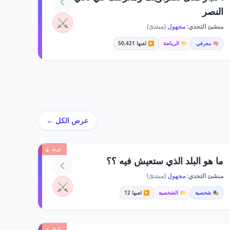
النصر
⚔️
منشئ التحدي:
مجهول
(مبتدئ)
🧠 معرفي
📁 الرياضة
▶️ لعبها 50,421
عرض الكل ←
ترند 🔥
ما هو البلد الذي ستعيش فيه ؟؟
منشئ التحدي:
مجهول
(مبتدئ)
⚔️
🎭 شخصية
📁 الشخصية
▶️ لعبها 12
ترند 🔥