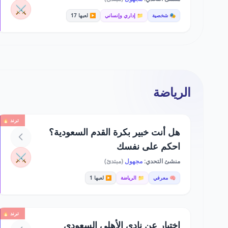
⚔️
🎭 شخصية
📁 إداري وإنساني
▶️ لعبها 17
الرياضة
ترند 🔥
هل أنت خبير بكرة القدم السعودية؟
احكم على نفسك
⚔️
منشئ التحدي:
مجهول
(مبتدئ)
🧠 معرفي
📁 الرياضة
▶️ لعبها 1
ترند 🔥
اختبار عن نادي الأهلي السعودي