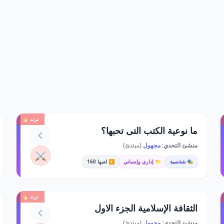
ترند 🔥
ما نوعية الكتب التى تحبها؟
منشئ التحدي:
مجهول
(مبتدئ)
⚔️
🎭 شخصية
📁 إداري وإنساني
▶️ لعبها 160
ترند 🔥
الثقافة الإسلامية الجزء الاول
منشئ التحدي:
مجهول
(مبتدئ)