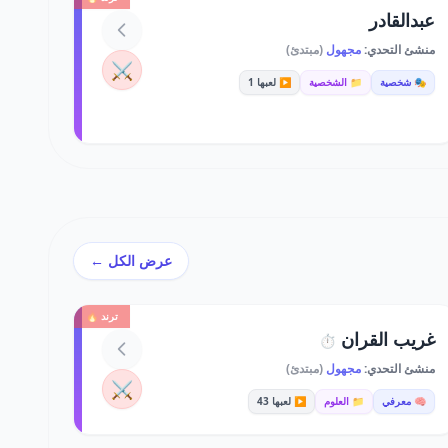
عبدالقادر
منشئ التحدي:
مجهول
(مبتدئ)
⚔️
🎭 شخصية
📁 الشخصية
▶️ لعبها 1
عرض الكل ←
ترند 🔥
غريب القران
⏱️
منشئ التحدي:
مجهول
(مبتدئ)
⚔️
🧠 معرفي
📁 العلوم
▶️ لعبها 43