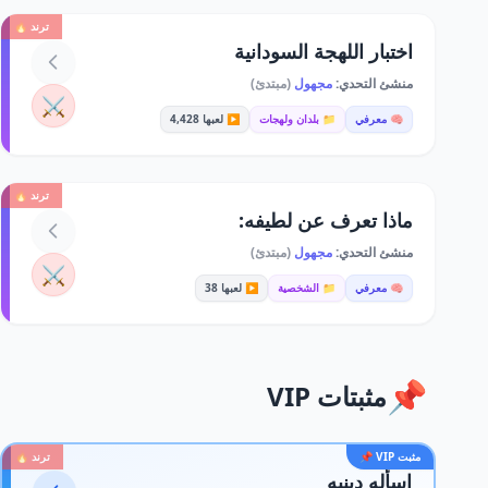
ترند 🔥
اختبار اللهجة السودانية
منشئ التحدي:
مجهول
(مبتدئ)
⚔️
🧠 معرفي
📁 بلدان ولهجات
▶️ لعبها 4,428
ترند 🔥
ماذا تعرف عن لطيفه:
منشئ التحدي:
مجهول
(مبتدئ)
⚔️
🧠 معرفي
📁 الشخصية
▶️ لعبها 38
📌
مثبتات VIP
مثبت VIP 📌
ترند 🔥
اسأله دينيه