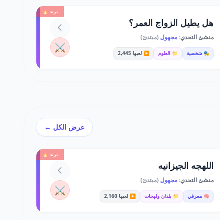
ترند 🔥
هل يطيل الزواج العمر؟
منشئ التحدي:
مجهول
(مبتدئ)
⚔️
🎭 شخصية
📁 العلوم
▶️ لعبها 2,445
عرض الكل ←
ترند 🔥
اللهجه الجيزانيه
منشئ التحدي:
مجهول
(مبتدئ)
⚔️
🧠 معرفي
📁 بلدان ولهجات
▶️ لعبها 2,160