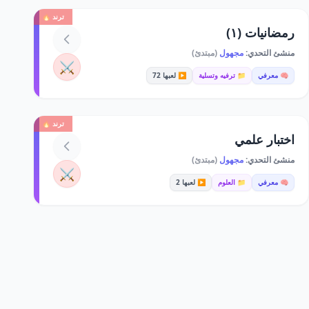
ترند 🔥
رمضانيات (١)
منشئ التحدي:
مجهول
(مبتدئ)
⚔️
🧠 معرفي
📁 ترفيه وتسلية
▶️ لعبها 72
ترند 🔥
اختبار علمي
منشئ التحدي:
مجهول
(مبتدئ)
⚔️
🧠 معرفي
📁 العلوم
▶️ لعبها 2