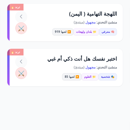
ترند 🔥
اللهجة التهامية ( اليمن)
منشئ التحدي:
مجهول
(مبتدئ)
⚔️
🧠 معرفي
📁 بلدان ولهجات
▶️ لعبها 919
ترند 🔥
اختبر نفسك هل أنت ذكي أم غبي
منشئ التحدي:
مجهول
(مبتدئ)
⚔️
🎭 شخصية
📁 العلوم
▶️ لعبها 85