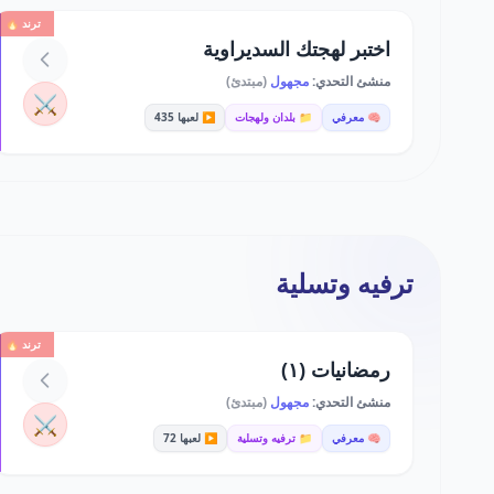
ترند 🔥
اختبر لهجتك السديراوية
منشئ التحدي:
مجهول
(مبتدئ)
⚔️
🧠 معرفي
📁 بلدان ولهجات
▶️ لعبها 435
ترفيه وتسلية
ترند 🔥
رمضانيات (١)
منشئ التحدي:
مجهول
(مبتدئ)
⚔️
🧠 معرفي
📁 ترفيه وتسلية
▶️ لعبها 72