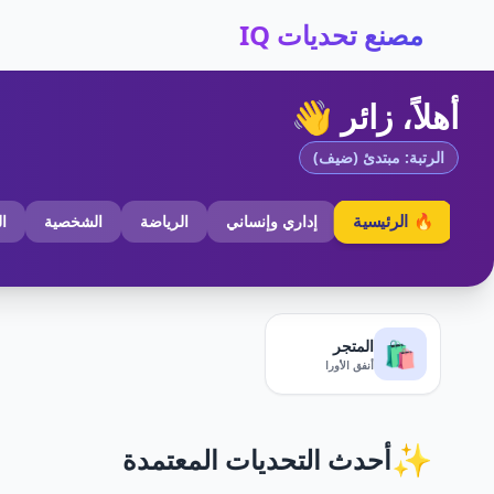
مصنع تحديات IQ
أهلاً، زائر 👋
الرتبة: مبتدئ (ضيف)
🔥 الرئيسية
إداري وإنساني
الرياضة
الشخصية
ا
المتجر
🛍️
أنفق الأورا
✨
أحدث التحديات المعتمدة