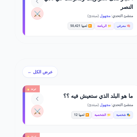
النصر
⚔️
منشئ التحدي:
مجهول
(مبتدئ)
🧠 معرفي
📁 الرياضة
▶️ لعبها 50,421
عرض الكل ←
ترند 🔥
ما هو البلد الذي ستعيش فيه ؟؟
منشئ التحدي:
مجهول
(مبتدئ)
⚔️
🎭 شخصية
📁 الشخصية
▶️ لعبها 12
ترند 🔥