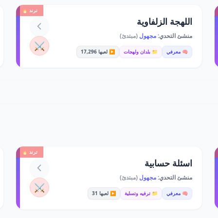
ترند 🔥
اللهجة الزلفاوية
منشئ التحدي:
مجهول
(مبتدئ)
⚔️
🧠 معرفي
📁 بلدان ولهجات
▶️ لعبها 17,296
ترند 🔥
اسئلة حسابية
منشئ التحدي:
مجهول
(مبتدئ)
⚔️
🧠 معرفي
📁 ترفيه وتسلية
▶️ لعبها 31