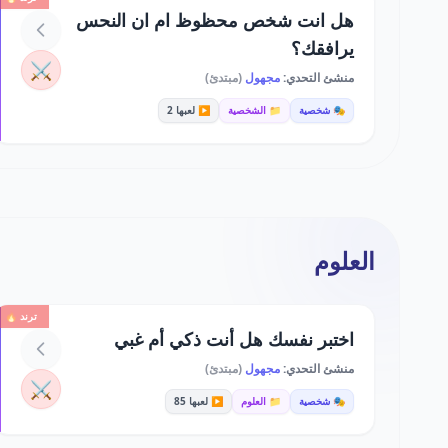
هل انت شخص محظوظ ام ان النحس
يرافقك؟
⚔️
منشئ التحدي:
مجهول
(مبتدئ)
🎭 شخصية
📁 الشخصية
▶️ لعبها 2
العلوم
ترند 🔥
اختبر نفسك هل أنت ذكي أم غبي
منشئ التحدي:
مجهول
(مبتدئ)
⚔️
🎭 شخصية
📁 العلوم
▶️ لعبها 85