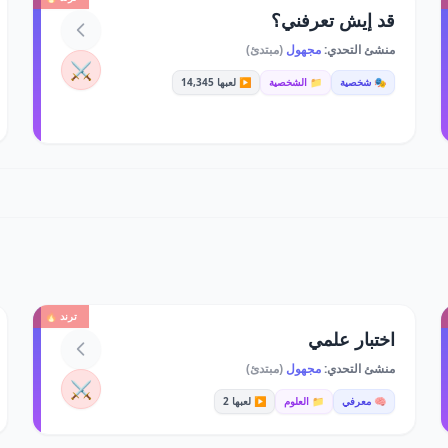
قد إيش تعرفني؟
منشئ التحدي:
مجهول
(مبتدئ)
⚔️
🎭 شخصية
📁 الشخصية
▶️ لعبها 14,345
ترند 🔥
اختبار علمي
منشئ التحدي:
مجهول
(مبتدئ)
⚔️
🧠 معرفي
📁 العلوم
▶️ لعبها 2