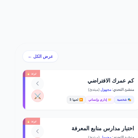
عرض الكل ←
ترند 🔥
كم عمرك الافتراضي
منشئ التحدي:
مجهول
(مبتدئ)
⚔️
🎭 شخصية
📁 إداري وإنساني
▶️ لعبها 5
ترند 🔥
اختبار مدارس منابع المعرفة
منشئ التحدي:
مجهول
(مبتدئ)