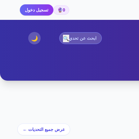
0
🔮
تسجيل دخول
🌙
🔍
عرض جميع التحديات ←