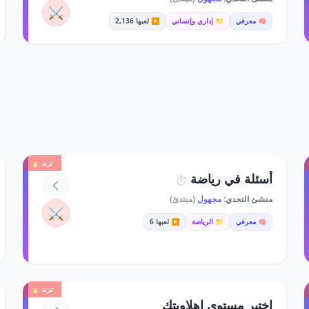
⚔️
🧠 معرفي
📁 إداري وإنساني
▶️ لعبها 2,136
ترند 🔥
أسئلة في رياضة
⏱️
منشئ التحدي:
مجهول
(مبتدئ)
⚔️
🧠 معرفي
📁 الرياضة
▶️ لعبها 6
ترند 🔥
اختبر مستوى اهلاويتك