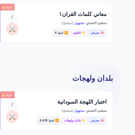
ترند 🔥
معاني كلمات القران١
منشئ التحدي:
مجهول
(مبتدئ)
⚔️
🧠 معرفي
📁 العلوم
▶️ لعبها 6
بلدان ولهجات
ترند 🔥
اختبار اللهجة السودانية
منشئ التحدي:
مجهول
(مبتدئ)
⚔️
🧠 معرفي
📁 بلدان ولهجات
▶️ لعبها 4,428