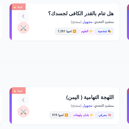
ترند 🔥
هل تنام بالقدر الكافى لجسدك؟
منشئ التحدي:
مجهول
(مبتدئ)
⚔️
🎭 شخصية
📁 العلوم
▶️ لعبها 7,281
ترند 🔥
اللهجة التهامية ( اليمن)
منشئ التحدي:
مجهول
(مبتدئ)
⚔️
🧠 معرفي
📁 بلدان ولهجات
▶️ لعبها 919