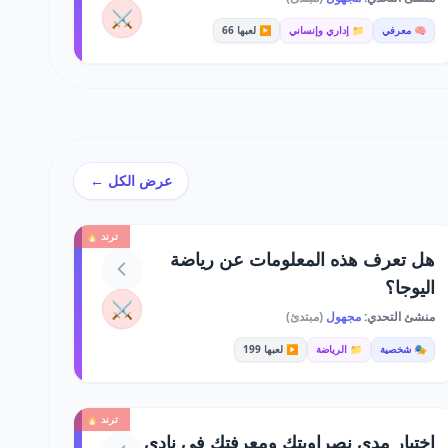
⚔️
🧠 معرفي
📁 إداري وإنساني
▶️ لعبها 66
عرض الكل ←
ترند 🔥
هل تعرف هذه المعلومات عن رياضة
اليوجا؟
⚔️
منشئ التحدي:
مجهول
(مبتدئ)
🎭 شخصية
📁 الرياضة
▶️ لعبها 199
ترند 🔥
اختبار مدى نصراويتك ومعرفتك في نادي