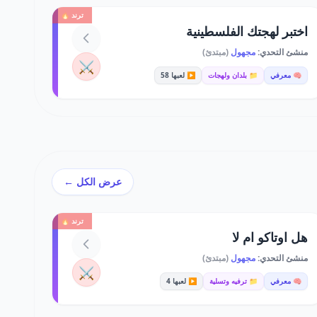
ترند 🔥
اختبر لهجتك الفلسطينية
منشئ التحدي:
مجهول
(مبتدئ)
⚔️
🧠 معرفي
📁 بلدان ولهجات
▶️ لعبها 58
عرض الكل ←
ترند 🔥
هل اوتاكو ام لا
منشئ التحدي:
مجهول
(مبتدئ)
⚔️
🧠 معرفي
📁 ترفيه وتسلية
▶️ لعبها 4