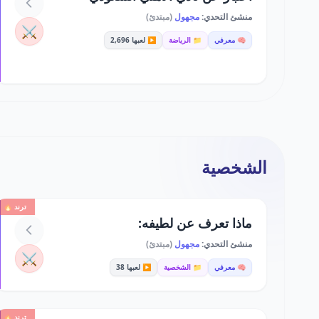
منشئ التحدي:
مجهول
(مبتدئ)
⚔️
🧠 معرفي
📁 الرياضة
▶️ لعبها 2,696
الشخصية
ترند 🔥
ماذا تعرف عن لطيفه:
منشئ التحدي:
مجهول
(مبتدئ)
⚔️
🧠 معرفي
📁 الشخصية
▶️ لعبها 38
ترند 🔥