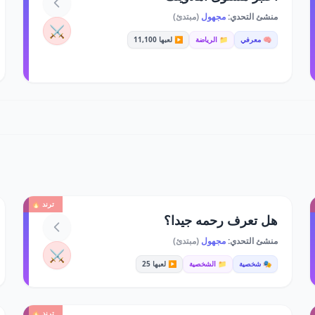
منشئ التحدي:
مجهول
(مبتدئ)
⚔️
🧠 معرفي
📁 الرياضة
▶️ لعبها 11,100
ترند 🔥
هل تعرف رحمه جيدا؟
منشئ التحدي:
مجهول
(مبتدئ)
⚔️
🎭 شخصية
📁 الشخصية
▶️ لعبها 25
ترند 🔥