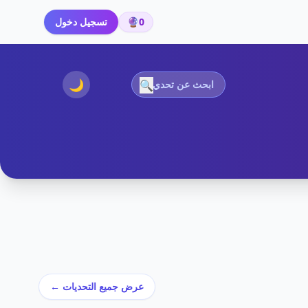
0
🔮
تسجيل دخول
🌙
🔍
عرض جميع التحديات ←