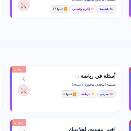
⚔️
🎭 شخصية
📁 إداري وإنساني
▶️ لعبها 17
ترند 🔥
أسئلة في رياضة
⏱️
منشئ التحدي:
مجهول
(مبتدئ)
⚔️
🧠 معرفي
📁 الرياضة
▶️ لعبها 6
ترند 🔥
اختبر مستوى اهلاويتك