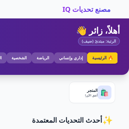
مصنع تحديات IQ
أهلاً، زائر 👋
الرتبة: مبتدئ (ضيف)
🔥 الرئيسية
إداري وإنساني
الرياضة
الشخصية
ا
المتجر
🛍️
أنفق الأورا
✨
أحدث التحديات المعتمدة