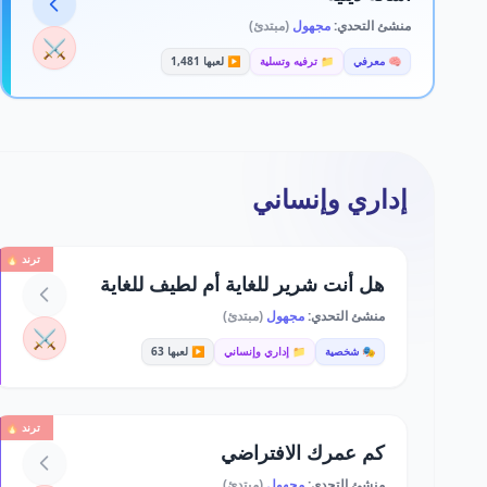
منشئ التحدي:
مجهول
(مبتدئ)
⚔️
🧠 معرفي
📁 ترفيه وتسلية
▶️ لعبها 1,481
إداري وإنساني
ترند 🔥
هل أنت شرير للغاية أم لطيف للغاية
منشئ التحدي:
مجهول
(مبتدئ)
⚔️
🎭 شخصية
📁 إداري وإنساني
▶️ لعبها 63
ترند 🔥
كم عمرك الافتراضي
منشئ التحدي:
مجهول
(مبتدئ)