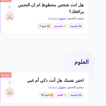
هل انت شخص محظوظ ام ان النحس
يرافقك؟
⚔️
منشئ التحدي:
مجهول
(مبتدئ)
🎭 شخصية
📁 الشخصية
▶️ لعبها 2
العلوم
ترند 🔥
اختبر نفسك هل أنت ذكي أم غبي
منشئ التحدي:
مجهول
(مبتدئ)
⚔️
🎭 شخصية
📁 العلوم
▶️ لعبها 85