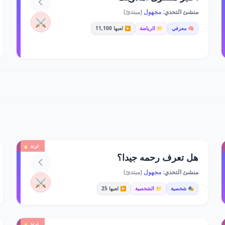
منشئ التحدي:
مجهول
(مبتدئ)
⚔️
🧠 معرفي
📁 الرياضة
▶️ لعبها 11,100
ترند 🔥
هل تعرف رحمه جيدا؟
منشئ التحدي:
مجهول
(مبتدئ)
⚔️
🎭 شخصية
📁 الشخصية
▶️ لعبها 25
ترند 🔥