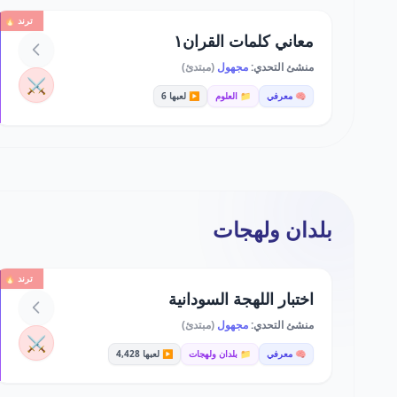
ترند 🔥
معاني كلمات القران١
منشئ التحدي:
مجهول
(مبتدئ)
⚔️
🧠 معرفي
📁 العلوم
▶️ لعبها 6
بلدان ولهجات
ترند 🔥
اختبار اللهجة السودانية
منشئ التحدي:
مجهول
(مبتدئ)
⚔️
🧠 معرفي
📁 بلدان ولهجات
▶️ لعبها 4,428