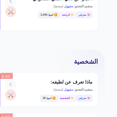
منشئ التحدي:
مجهول
(مبتدئ)
⚔️
🧠 معرفي
📁 الرياضة
▶️ لعبها 2,696
الشخصية
ترند 🔥
ماذا تعرف عن لطيفه:
منشئ التحدي:
مجهول
(مبتدئ)
⚔️
🧠 معرفي
📁 الشخصية
▶️ لعبها 38
ترند 🔥