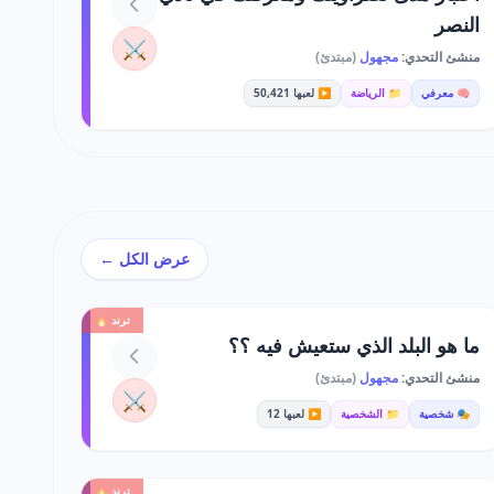
النصر
⚔️
منشئ التحدي:
مجهول
(مبتدئ)
🧠 معرفي
📁 الرياضة
▶️ لعبها 50,421
عرض الكل ←
ترند 🔥
ما هو البلد الذي ستعيش فيه ؟؟
منشئ التحدي:
مجهول
(مبتدئ)
⚔️
🎭 شخصية
📁 الشخصية
▶️ لعبها 12
ترند 🔥