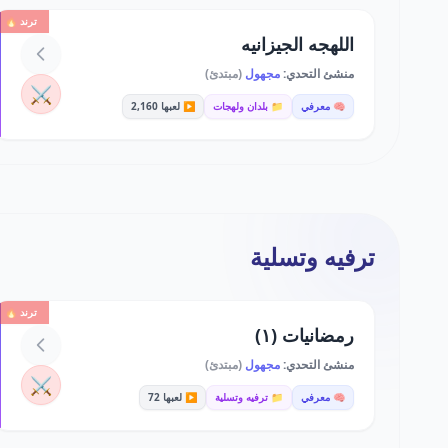
ترند 🔥
اللهجه الجيزانيه
منشئ التحدي:
مجهول
(مبتدئ)
⚔️
🧠 معرفي
📁 بلدان ولهجات
▶️ لعبها 2,160
ترفيه وتسلية
ترند 🔥
رمضانيات (١)
منشئ التحدي:
مجهول
(مبتدئ)
⚔️
🧠 معرفي
📁 ترفيه وتسلية
▶️ لعبها 72