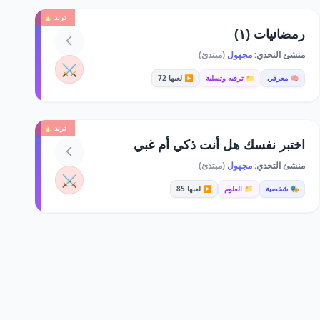
ترند 🔥
رمضانيات (١)
منشئ التحدي:
مجهول
(مبتدئ)
⚔️
🧠 معرفي
📁 ترفيه وتسلية
▶️ لعبها 72
ترند 🔥
اختبر نفسك هل أنت ذكي أم غبي
منشئ التحدي:
مجهول
(مبتدئ)
⚔️
🎭 شخصية
📁 العلوم
▶️ لعبها 85