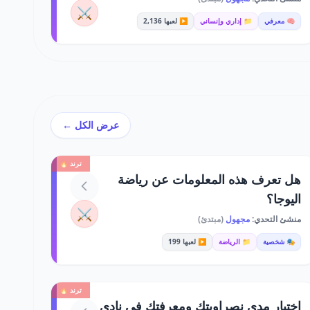
⚔️
🧠 معرفي
📁 إداري وإنساني
▶️ لعبها 2,136
عرض الكل ←
ترند 🔥
هل تعرف هذه المعلومات عن رياضة
اليوجا؟
⚔️
منشئ التحدي:
مجهول
(مبتدئ)
🎭 شخصية
📁 الرياضة
▶️ لعبها 199
ترند 🔥
اختبار مدى نصراويتك ومعرفتك في نادي