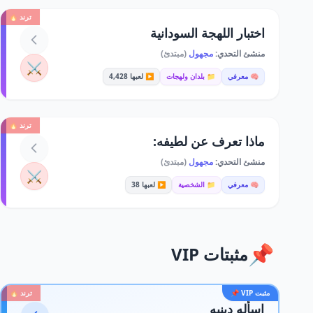
ترند 🔥
اختبار اللهجة السودانية
منشئ التحدي:
مجهول
(مبتدئ)
⚔️
🧠 معرفي
📁 بلدان ولهجات
▶️ لعبها 4,428
ترند 🔥
ماذا تعرف عن لطيفه:
منشئ التحدي:
مجهول
(مبتدئ)
⚔️
🧠 معرفي
📁 الشخصية
▶️ لعبها 38
📌
مثبتات VIP
مثبت VIP 📌
ترند 🔥
اسأله دينيه