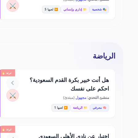
⚔️
🎭 شخصية
📁 إداري وإنساني
▶️ لعبها 5
الرياضة
ترند 🔥
هل أنت خبير بكرة القدم السعودية؟
احكم على نفسك
⚔️
منشئ التحدي:
مجهول
(مبتدئ)
🧠 معرفي
📁 الرياضة
▶️ لعبها 1
ترند 🔥
اختبار عن نادي الأهلي السعودي