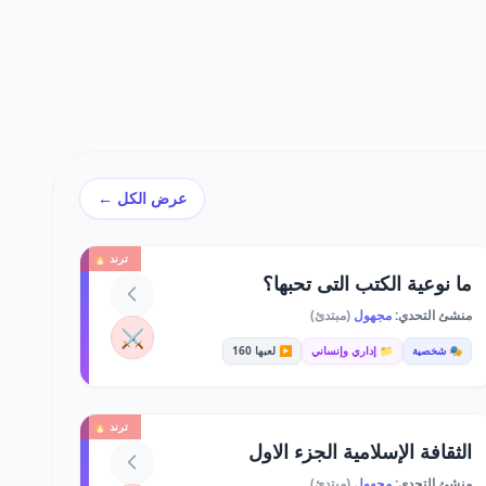
عرض الكل ←
ترند 🔥
ما نوعية الكتب التى تحبها؟
منشئ التحدي:
مجهول
(مبتدئ)
⚔️
🎭 شخصية
📁 إداري وإنساني
▶️ لعبها 160
ترند 🔥
الثقافة الإسلامية الجزء الاول
منشئ التحدي:
مجهول
(مبتدئ)