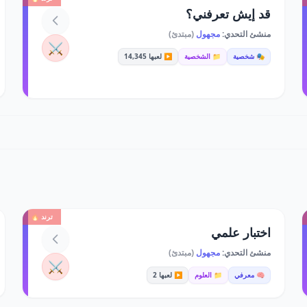
قد إيش تعرفني؟
منشئ التحدي:
مجهول
(مبتدئ)
⚔️
🎭 شخصية
📁 الشخصية
▶️ لعبها 14,345
ترند 🔥
اختبار علمي
منشئ التحدي:
مجهول
(مبتدئ)
⚔️
🧠 معرفي
📁 العلوم
▶️ لعبها 2