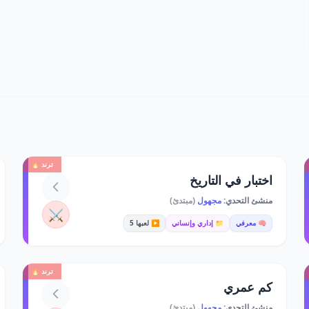
ترند 🔥
اختبار في التاريخ
منشئ التحدي:
مجهول
(مبتدئ)
⚔️
🧠 معرفي
📁 إداري وإنساني
▶️ لعبها 5
ترند 🔥
كم عمري
منشئ التحدي:
مجهول
(مبتدئ)