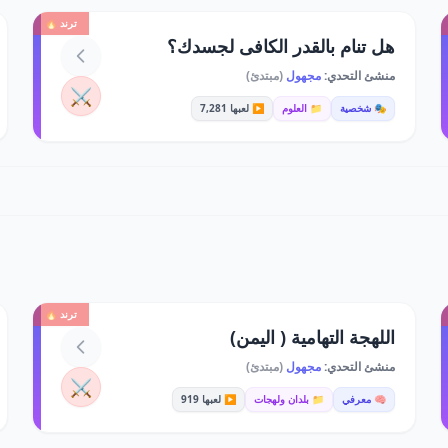
ترند 🔥
هل تنام بالقدر الكافى لجسدك؟
منشئ التحدي:
مجهول
(مبتدئ)
⚔️
🎭 شخصية
📁 العلوم
▶️ لعبها 7,281
ترند 🔥
اللهجة التهامية ( اليمن)
منشئ التحدي:
مجهول
(مبتدئ)
⚔️
🧠 معرفي
📁 بلدان ولهجات
▶️ لعبها 919