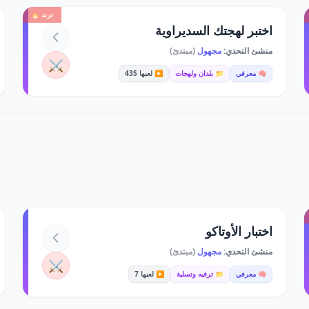
ترند 🔥
اختبر لهجتك السديراوية
منشئ التحدي:
مجهول
(مبتدئ)
⚔️
🧠 معرفي
📁 بلدان ولهجات
▶️ لعبها 435
اختبار الأوتاكو
منشئ التحدي:
مجهول
(مبتدئ)
⚔️
🧠 معرفي
📁 ترفيه وتسلية
▶️ لعبها 7