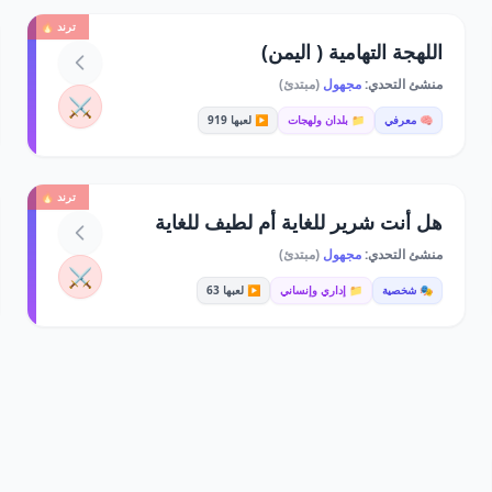
ترند 🔥
اللهجة التهامية ( اليمن)
منشئ التحدي:
مجهول
(مبتدئ)
⚔️
🧠 معرفي
📁 بلدان ولهجات
▶️ لعبها 919
ترند 🔥
هل أنت شرير للغاية أم لطيف للغاية
منشئ التحدي:
مجهول
(مبتدئ)
⚔️
🎭 شخصية
📁 إداري وإنساني
▶️ لعبها 63