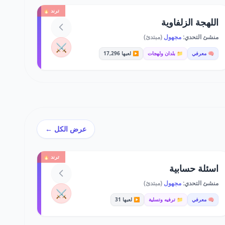
ترند 🔥
اللهجة الزلفاوية
منشئ التحدي:
مجهول
(مبتدئ)
⚔️
🧠 معرفي
📁 بلدان ولهجات
▶️ لعبها 17,296
عرض الكل ←
ترند 🔥
اسئلة حسابية
منشئ التحدي:
مجهول
(مبتدئ)
⚔️
🧠 معرفي
📁 ترفيه وتسلية
▶️ لعبها 31