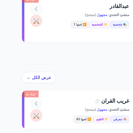
عبدالقادر
منشئ التحدي:
مجهول
(مبتدئ)
⚔️
🎭 شخصية
📁 الشخصية
▶️ لعبها 1
عرض الكل ←
ترند 🔥
غريب القران
⏱️
منشئ التحدي:
مجهول
(مبتدئ)
⚔️
🧠 معرفي
📁 العلوم
▶️ لعبها 43