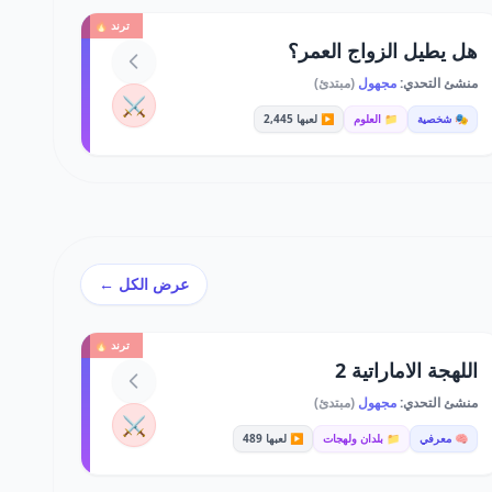
ترند 🔥
هل يطيل الزواج العمر؟
منشئ التحدي:
مجهول
(مبتدئ)
⚔️
🎭 شخصية
📁 العلوم
▶️ لعبها 2,445
عرض الكل ←
ترند 🔥
اللهجة الاماراتية 2
منشئ التحدي:
مجهول
(مبتدئ)
⚔️
🧠 معرفي
📁 بلدان ولهجات
▶️ لعبها 489