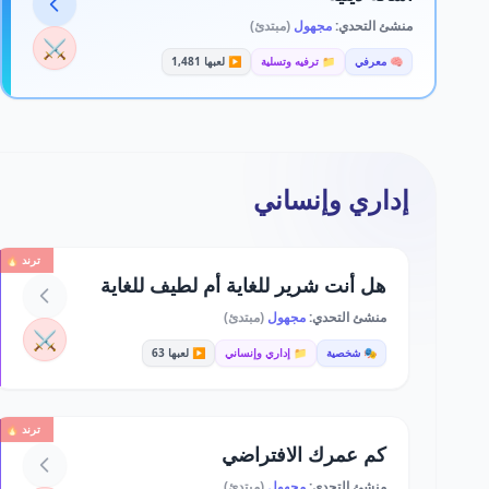
منشئ التحدي:
مجهول
(مبتدئ)
⚔️
🧠 معرفي
📁 ترفيه وتسلية
▶️ لعبها 1,481
إداري وإنساني
ترند 🔥
هل أنت شرير للغاية أم لطيف للغاية
منشئ التحدي:
مجهول
(مبتدئ)
⚔️
🎭 شخصية
📁 إداري وإنساني
▶️ لعبها 63
ترند 🔥
كم عمرك الافتراضي
منشئ التحدي:
مجهول
(مبتدئ)