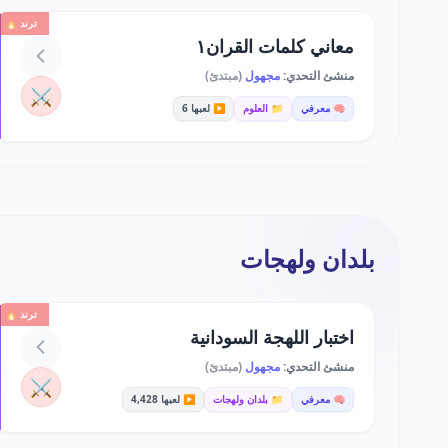
ترند 🔥
معاني كلمات القران١
منشئ التحدي:
مجهول
(مبتدئ)
⚔️
🧠 معرفي
📁 العلوم
▶️ لعبها 6
بلدان ولهجات
ترند 🔥
اختبار اللهجة السودانية
منشئ التحدي:
مجهول
(مبتدئ)
⚔️
🧠 معرفي
📁 بلدان ولهجات
▶️ لعبها 4,428