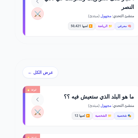
النصر
⚔️
منشئ التحدي:
مجهول
(مبتدئ)
🧠 معرفي
📁 الرياضة
▶️ لعبها 50,421
عرض الكل ←
ترند 🔥
ما هو البلد الذي ستعيش فيه ؟؟
منشئ التحدي:
مجهول
(مبتدئ)
⚔️
🎭 شخصية
📁 الشخصية
▶️ لعبها 12
ترند 🔥