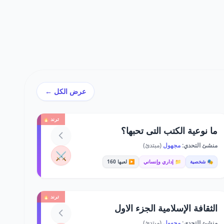
عرض الكل ←
ترند 🔥
ما نوعية الكتب التى تحبها؟
منشئ التحدي:
مجهول
(مبتدئ)
⚔️
🎭 شخصية
📁 إداري وإنساني
▶️ لعبها 160
ترند 🔥
الثقافة الإسلامية الجزء الاول
منشئ التحدي:
مجهول
(مبتدئ)