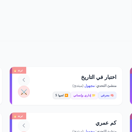
ترند 🔥
اختبار في التاريخ
منشئ التحدي:
مجهول
(مبتدئ)
⚔️
🧠 معرفي
📁 إداري وإنساني
▶️ لعبها 5
ترند 🔥
كم عمري
منشئ التحدي:
مجهول
(مبتدئ)