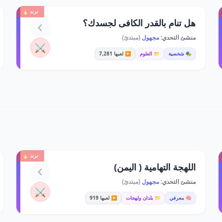
ترند 🔥
هل تنام بالقدر الكافى لجسدك؟
منشئ التحدي:
مجهول
(مبتدئ)
⚔️
🎭 شخصية
📁 العلوم
▶️ لعبها 7,281
ترند 🔥
اللهجة التهامية ( اليمن)
منشئ التحدي:
مجهول
(مبتدئ)
⚔️
🧠 معرفي
📁 بلدان ولهجات
▶️ لعبها 919