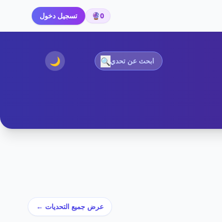
0
🔮
تسجيل دخول
🌙
🔍
عرض جميع التحديات ←