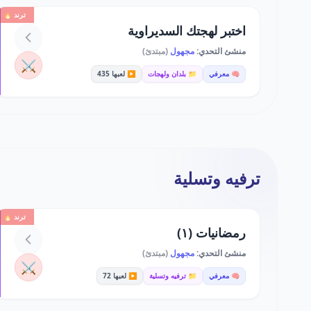
ترند 🔥
اختبر لهجتك السديراوية
منشئ التحدي:
مجهول
(مبتدئ)
⚔️
🧠 معرفي
📁 بلدان ولهجات
▶️ لعبها 435
ترفيه وتسلية
ترند 🔥
رمضانيات (١)
منشئ التحدي:
مجهول
(مبتدئ)
⚔️
🧠 معرفي
📁 ترفيه وتسلية
▶️ لعبها 72