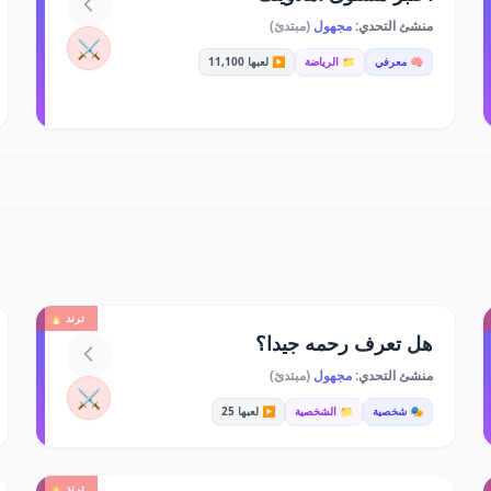
منشئ التحدي:
مجهول
(مبتدئ)
⚔️
🧠 معرفي
📁 الرياضة
▶️ لعبها 11,100
ترند 🔥
هل تعرف رحمه جيدا؟
منشئ التحدي:
مجهول
(مبتدئ)
⚔️
🎭 شخصية
📁 الشخصية
▶️ لعبها 25
ترند 🔥