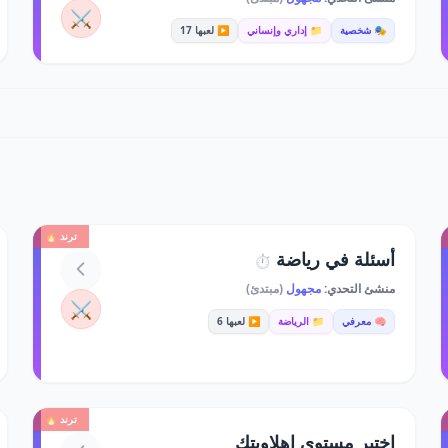
⚔️
🎭 شخصية
📁 إداري وإنساني
▶️ لعبها 17
ترند 🔥
أسئلة في رياضة
⏱️
منشئ التحدي:
مجهول
(مبتدئ)
⚔️
🧠 معرفي
📁 الرياضة
▶️ لعبها 6
ترند 🔥
اختبر مستوى اهلاويتك