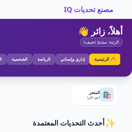
مصنع تحديات IQ
أهلاً، زائر 👋
الرتبة: مبتدئ (ضيف)
🔥 الرئيسية
إداري وإنساني
الرياضة
الشخصية
ا
المتجر
🛍️
أنفق الأورا
✨
أحدث التحديات المعتمدة