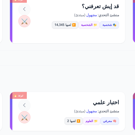
قد إيش تعرفني؟
منشئ التحدي:
مجهول
(مبتدئ)
⚔️
🎭 شخصية
📁 الشخصية
▶️ لعبها 14,345
ترند 🔥
اختبار علمي
منشئ التحدي:
مجهول
(مبتدئ)
⚔️
🧠 معرفي
📁 العلوم
▶️ لعبها 2