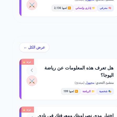
⚔️
🧠 معرفي
📁 إداري وإنساني
▶️ لعبها 2,136
عرض الكل ←
ترند 🔥
هل تعرف هذه المعلومات عن رياضة
اليوجا؟
⚔️
منشئ التحدي:
مجهول
(مبتدئ)
🎭 شخصية
📁 الرياضة
▶️ لعبها 199
ترند 🔥
اختبار مدى نصراويتك ومعرفتك في نادي