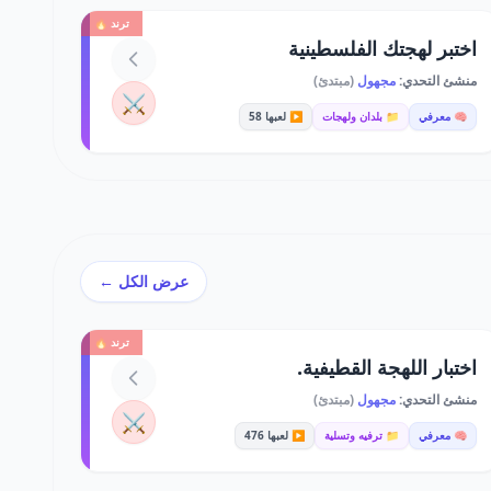
ترند 🔥
اختبر لهجتك الفلسطينية
منشئ التحدي:
مجهول
(مبتدئ)
⚔️
🧠 معرفي
📁 بلدان ولهجات
▶️ لعبها 58
عرض الكل ←
ترند 🔥
اختبار اللهجة القطيفية.
منشئ التحدي:
مجهول
(مبتدئ)
⚔️
🧠 معرفي
📁 ترفيه وتسلية
▶️ لعبها 476