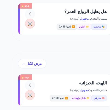
ترند 🔥
هل يطيل الزواج العمر؟
منشئ التحدي:
مجهول
(مبتدئ)
⚔️
🎭 شخصية
📁 العلوم
▶️ لعبها 2,445
عرض الكل ←
ترند 🔥
اللهجه الجيزانيه
منشئ التحدي:
مجهول
(مبتدئ)
⚔️
🧠 معرفي
📁 بلدان ولهجات
▶️ لعبها 2,160