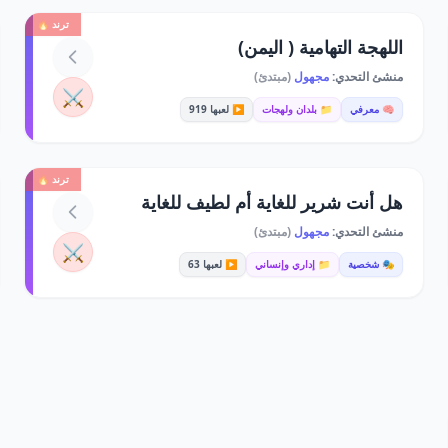
ترند 🔥
اللهجة التهامية ( اليمن)
منشئ التحدي:
مجهول
(مبتدئ)
⚔️
🧠 معرفي
📁 بلدان ولهجات
▶️ لعبها 919
ترند 🔥
هل أنت شرير للغاية أم لطيف للغاية
منشئ التحدي:
مجهول
(مبتدئ)
⚔️
🎭 شخصية
📁 إداري وإنساني
▶️ لعبها 63