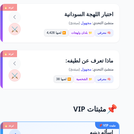
ترند 🔥
اختبار اللهجة السودانية
منشئ التحدي:
مجهول
(مبتدئ)
⚔️
🧠 معرفي
📁 بلدان ولهجات
▶️ لعبها 4,428
ترند 🔥
ماذا تعرف عن لطيفه:
منشئ التحدي:
مجهول
(مبتدئ)
⚔️
🧠 معرفي
📁 الشخصية
▶️ لعبها 38
📌
مثبتات VIP
مثبت VIP 📌
ترند 🔥
اسأله دينيه