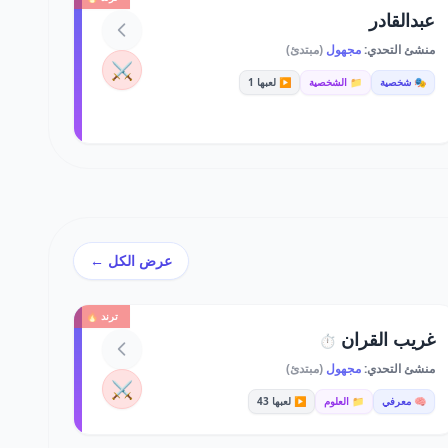
عبدالقادر
منشئ التحدي:
مجهول
(مبتدئ)
⚔️
🎭 شخصية
📁 الشخصية
▶️ لعبها 1
عرض الكل ←
ترند 🔥
غريب القران
⏱️
منشئ التحدي:
مجهول
(مبتدئ)
⚔️
🧠 معرفي
📁 العلوم
▶️ لعبها 43