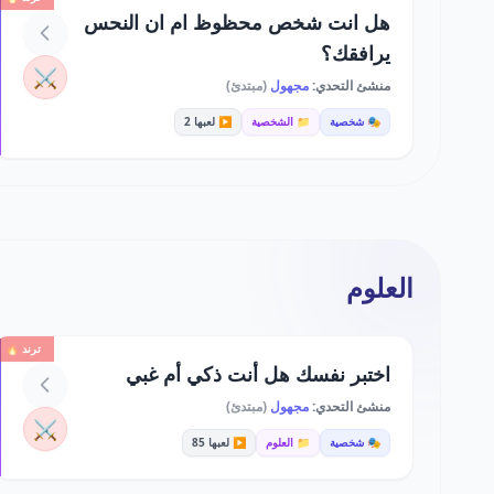
هل انت شخص محظوظ ام ان النحس
يرافقك؟
⚔️
منشئ التحدي:
مجهول
(مبتدئ)
🎭 شخصية
📁 الشخصية
▶️ لعبها 2
العلوم
ترند 🔥
اختبر نفسك هل أنت ذكي أم غبي
منشئ التحدي:
مجهول
(مبتدئ)
⚔️
🎭 شخصية
📁 العلوم
▶️ لعبها 85