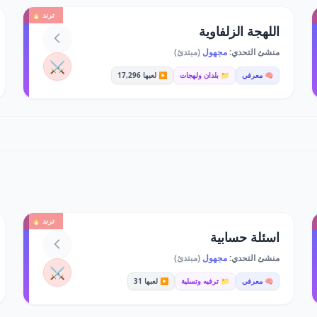
ترند 🔥
اللهجة الزلفاوية
منشئ التحدي:
مجهول
(مبتدئ)
⚔️
🧠 معرفي
📁 بلدان ولهجات
▶️ لعبها 17,296
ترند 🔥
اسئلة حسابية
منشئ التحدي:
مجهول
(مبتدئ)
⚔️
🧠 معرفي
📁 ترفيه وتسلية
▶️ لعبها 31