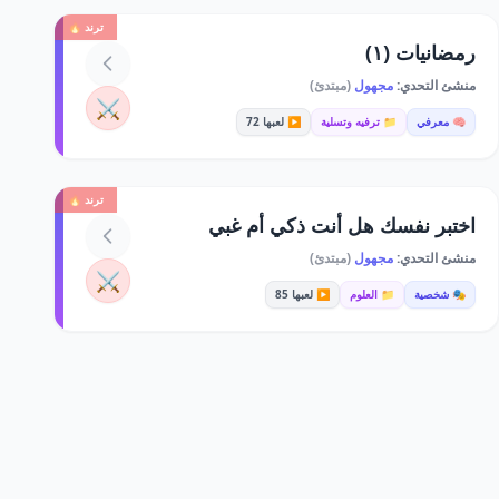
ترند 🔥
رمضانيات (١)
منشئ التحدي:
مجهول
(مبتدئ)
⚔️
🧠 معرفي
📁 ترفيه وتسلية
▶️ لعبها 72
ترند 🔥
اختبر نفسك هل أنت ذكي أم غبي
منشئ التحدي:
مجهول
(مبتدئ)
⚔️
🎭 شخصية
📁 العلوم
▶️ لعبها 85