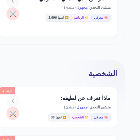
منشئ التحدي:
مجهول
(مبتدئ)
⚔️
🧠 معرفي
📁 الرياضة
▶️ لعبها 2,696
الشخصية
ترند 🔥
ماذا تعرف عن لطيفه:
منشئ التحدي:
مجهول
(مبتدئ)
⚔️
🧠 معرفي
📁 الشخصية
▶️ لعبها 38
ترند 🔥