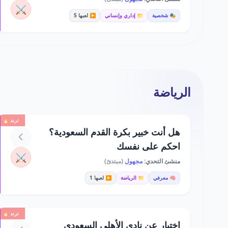
⚔️
🎭 شخصية
📁 إداري وإنساني
▶️ لعبها 5
الرياضة
ترند 🔥
هل أنت خبير بكرة القدم السعودية؟
احكم على نفسك
⚔️
منشئ التحدي:
مجهول
(مبتدئ)
🧠 معرفي
📁 الرياضة
▶️ لعبها 1
ترند 🔥
اختبار عن نادي الأهلي السعودي